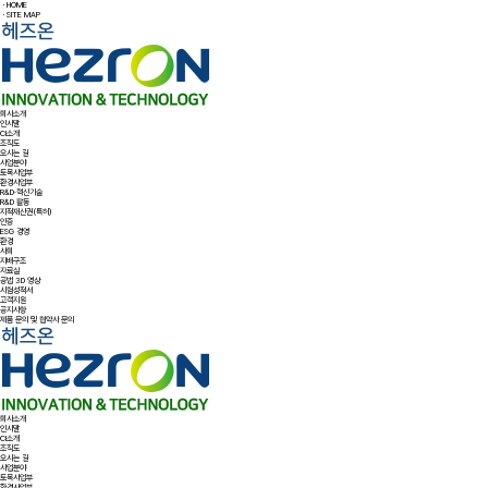
ㆍHOME
ㆍSITE MAP
회사소개
인사말
CI소개
조직도
오시는 길
사업분야
토목사업부
환경사업부
R&D·혁신기술
R&D 활동
지적재산권(특허)
인증
ESG 경영
환경
사회
지배구조
자료실
공법 3D 영상
시험성적서
고객지원
공지사항
제품 문의 및 협약사 문의
회사소개
인사말
CI소개
조직도
오시는 길
사업분야
토목사업부
환경사업부