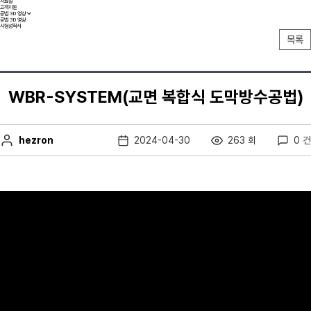
자료실
고객지원
공법 3D 영상
공법 3D 영상
시험성적서
목록
WBR-SYSTEM(교면 복합식 도막방수공법)
hezron
2024-04-30
263 회
0 건