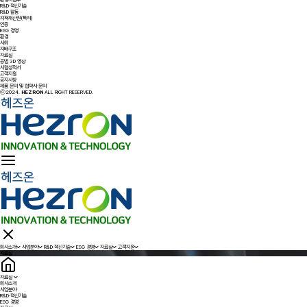
R&D·혁신기술
R&D 활동
지적재산권(특허)
인증
ESG 경영
환경
사회
지배구조
자료실
공법 3D 영상
시험성적서
고객지원
공지사항
제품 문의 및 협약사 문의
ⓒ2024.
HEZRON
ALL RIGHT RESERVED.
회사소개
사업분야
R&D·혁신기술
ESG 경영
자료실
고객지원
자료실
자료실
회사소개
사업분야
R&D·혁신기술
ESG 경영