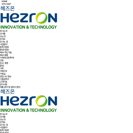
ㆍHOME
ㆍSITE MAP
회사소개
인사말
CI소개
조직도
오시는 길
사업분야
토목사업부
환경사업부
R&D·혁신기술
R&D 활동
지적재산권(특허)
인증
ESG 경영
환경
사회
지배구조
자료실
공법 3D 영상
시험성적서
고객지원
공지사항
제품 문의 및 협약사 문의
회사소개
인사말
CI소개
조직도
오시는 길
사업분야
토목사업부
환경사업부