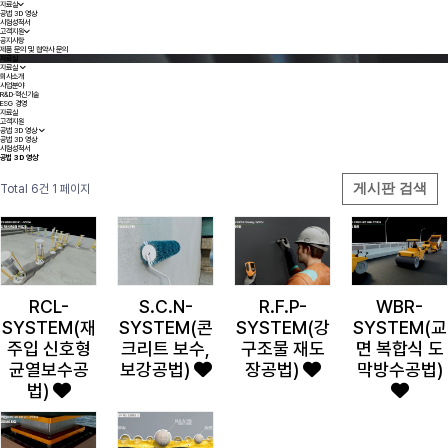
자료실
공법 3D 영상
시험성적서
고객지원
공지사항
제품 문의 및 협약사 문의
자료실
자료실
회사소개
사업분야
R&D·혁신기술
ESG 경영
자료실
고객지원
공법 3D 영상
공법 3D 영상
시험성적서
공법 3D 영상
게시판 검색
Total 6건
1 페이지
RCL-
S.C.N-
R.F.P-
WBR-
SYSTEM(재
SYSTEM(콘
SYSTEM(강
SYSTEM(교
주입 신호형
크리트 보수,
구조물 재도
면 복합식 도
균열보수공
보강공법)
장공법)
막방수공법)
법)