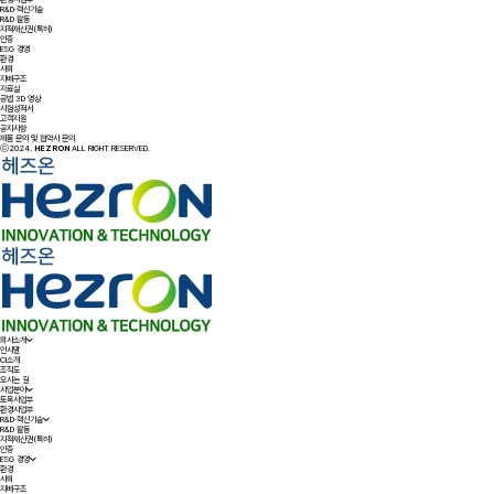
R&D·혁신기술
R&D 활동
지적재산권(특허)
인증
ESG 경영
환경
사회
지배구조
자료실
공법 3D 영상
시험성적서
고객지원
공지사항
제품 문의 및 협약사 문의
ⓒ2024.
HEZRON
ALL RIGHT RESERVED.
회사소개
인사말
CI소개
조직도
오시는 길
사업분야
토목사업부
환경사업부
R&D·혁신기술
R&D 활동
지적재산권(특허)
인증
ESG 경영
환경
사회
지배구조