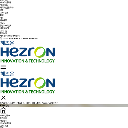
R&D·혁신기술
R&D 활동
지적재산권(특허)
인증
ESG 경영
환경
사회
지배구조
자료실
공법 3D 영상
시험성적서
고객지원
공지사항
제품 문의 및 협약사 문의
ⓒ2024.
HEZRON
ALL RIGHT RESERVED.
회사소개
사업분야
R&D·혁신기술
ESG 경영
자료실
고객지원
ESG 경영
ESG 경영
회사소개
사업분야
R&D·혁신기술
ESG 경영