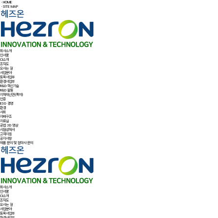
ㆍHOME
ㆍSITE MAP
회사소개
인사말
CI소개
조직도
오시는 길
사업분야
토목사업부
환경사업부
R&D·혁신기술
R&D 활동
지적재산권(특허)
인증
ESG 경영
환경
사회
지배구조
자료실
공법 3D 영상
시험성적서
고객지원
공지사항
제품 문의 및 협약사 문의
회사소개
인사말
CI소개
조직도
오시는 길
사업분야
토목사업부
환경사업부